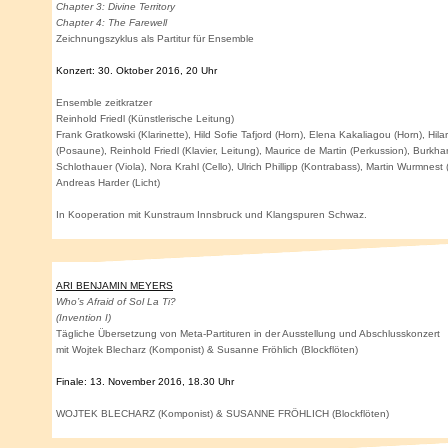
Chapter 3: Divine Territory
Chapter 4: The Farewell
Zeichnungszyklus als Partitur für Ensemble
Konzert: 30. Oktober 2016, 20 Uhr
Ensemble zeitkratzer
Reinhold Friedl (Künstlerische Leitung)
Frank Gratkowski (Klarinette), Hild Sofie Tafjord (Horn), Elena Kakaliagou (Horn), Hilar
(Posaune), Reinhold Friedl (Klavier, Leitung), Maurice de Martin (Perkussion), Burkha
Schlothauer (Viola), Nora Krahl (Cello), Ulrich Phillipp (Kontrabass), Martin Wurmnest
Andreas Harder (Licht)
In Kooperation mit Kunstraum Innsbruck und Klangspuren Schwaz.
ARI BENJAMIN MEYERS
Who’s Afraid of Sol La Ti?
(Invention I)
Tägliche Übersetzung von Meta-Partituren in der Ausstellung und Abschlusskonzert
mit Wojtek Blecharz (Komponist) & Susanne Fröhlich (Blockflöten)
Finale: 13. November 2016, 18.30 Uhr
WOJTEK BLECHARZ
(Komponist) &
SUSANNE FRÖHLICH
(Blockflöten)