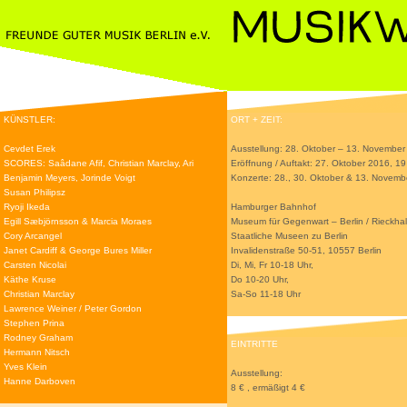
KÜNSTLER:
ORT + ZEIT:
Cevdet Erek
Ausstellung: 28. Oktober – 13. Novembe
SCORES: Saâdane Afif, Christian Marclay, Ari
Eröffnung / Auftakt: 27. Oktober 2016, 19
Benjamin Meyers, Jorinde Voigt
Konzerte: 28., 30. Oktober & 13. Novem
Susan Philipsz
Ryoji Ikeda
Hamburger Bahnhof
Egill Sæbjörnsson & Marcia Moraes
Museum für Gegenwart – Berlin / Rieckhal
Cory Arcangel
Staatliche Museen zu Berlin
Janet Cardiff & George Bures Miller
Invalidenstraße 50-51, 10557 Berlin
Carsten Nicolai
Di, Mi, Fr 10-18 Uhr,
Käthe Kruse
Do 10-20 Uhr,
Christian Marclay
Sa-So 11-18 Uhr
Lawrence Weiner / Peter Gordon
Stephen Prina
Rodney Graham
EINTRITTE
Hermann Nitsch
Yves Klein
Ausstellung:
Hanne Darboven
8 € , ermäßigt 4 €