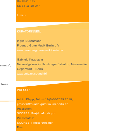
Do 10-20 Uhr,
Sa-So 11-18 Uhr
> mehr
KURATORINNEN:
Ingrid Buschmann
Freunde Guter Musik Berlin e.V
www.freunde-guter-musik-berlin.de
Gabriele Knapstein
Nationalgalerie im Hamburger Bahnhof, Museum für
rinette),
Gegenwart – Berlin
www.smb.museum/hbf
Schwaz
PRESSE:
Achim Klapp, Tel. ++49-(0)30-2579 7016,
presse@freunde-guter-musik-berlin.de
Pressetext:
SCORES_Projektinfo_dt.pdf
Pressefotos:
SCORES_Pressefotos.pdf
Flyer: