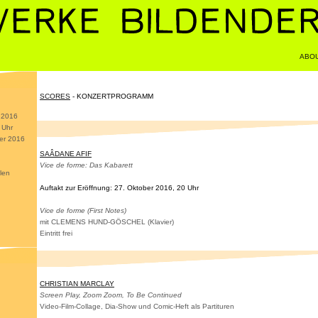
ABO
SCORES
- KONZERTPROGRAMM
r 2016
 Uhr
ber 2016
SAÂDANE AFIF
Vice de forme: Das Kabarett
len
Auftakt zur Eröffnung: 27. Oktober 2016, 20 Uhr
Vice de forme (First Notes)
mit
CLEMENS HUND-GÖSCHEL
(Klavier)
Eintritt frei
CHRISTIAN MARCLAY
Screen Play, Zoom Zoom, To Be Continued
Video-Film-Collage, Dia-Show und Comic-Heft als Partituren