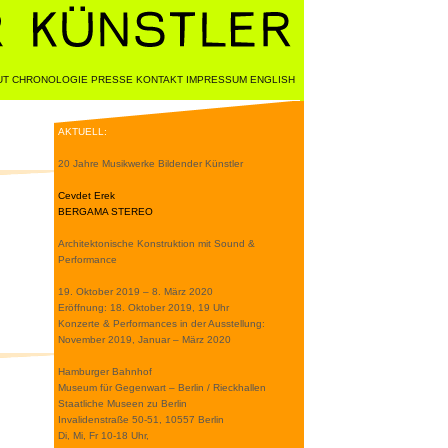
UT
CHRONOLOGIE
PRESSE
KONTAKT
IMPRESSUM
ENGLISH
AKTUELL:
20 Jahre Musikwerke Bildender Künstler
Cevdet Erek
BERGAMA STEREO
Architektonische Konstruktion mit Sound &
Performance
19. Oktober 2019 – 8. März 2020
Eröffnung: 18. Oktober 2019, 19 Uhr
Konzerte & Performances in der Ausstellung:
November 2019, Januar – März 2020
Hamburger Bahnhof
Museum für Gegenwart – Berlin / Rieckhallen
Staatliche Museen zu Berlin
Invalidenstraße 50-51, 10557 Berlin
Di, Mi, Fr 10-18 Uhr,