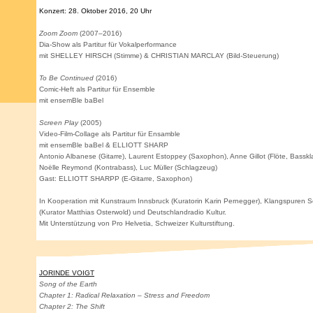
Konzert: 28. Oktober 2016, 20 Uhr
Zoom Zoom
(2007–2016)
Dia-Show als Partitur für Vokalperformance
mit
SHELLEY HIRSCH
(Stimme) &
CHRISTIAN MARCLAY
(Bild-Steuerung)
To Be Continued
(2016)
Comic-Heft als Partitur für Ensemble
mit ensemBle baBel
Screen Play
(2005)
Video-Film-Collage als Partitur für Ensamble
mit ensemBle baBel &
ELLIOTT SHARP
Antonio Albanese (Gitarre), Laurent Estoppey (Saxophon), Anne Gillot (Flöte, Basskla
Noëlle Reymond (Kontrabass), Luc Müller (Schlagzeug)
Gast:
ELLIOTT SHARPP
(E-Gitarre, Saxophon)
In Kooperation mit Kunstraum Innsbruck (Kuratorin Karin Pernegger), Klangspuren 
(Kurator Matthias Osterwold) und Deutschlandradio Kultur.
Mit Unterstützung von Pro Helvetia, Schweizer Kulturstiftung.
JORINDE VOIGT
Song of the Earth
Chapter 1: Radical Relaxation – Stress and Freedom
Chapter 2: The Shift