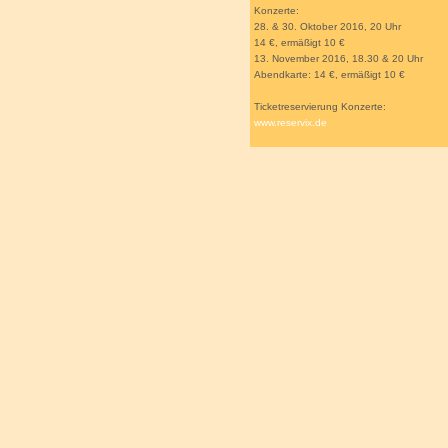
Konzerte:
28. & 30. Oktober 2016, 20 Uhr
14 €, ermäßigt 10 €
13. November 2016, 18.30 & 20 Uhr
Abendkarte: 14 €, ermäßigt 10 €
Ticketreservierung Konzerte:
www.reservix.de