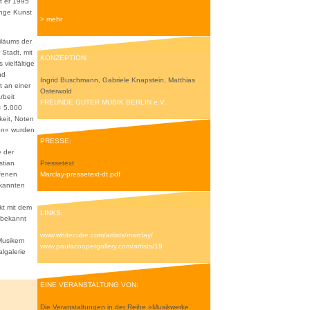
t er 1995
unge Kunst
> mehr
iläums der
 Stadt, mit
KONZEPTION:
 vielfältige
nd
Ingrid Buschmann, Gabriele Knapstein, Matthias
t an einer
Osterwold
rbeit
FREUNDE GUTER MUSIK BERLIN e.V.
« 5.000
keit, Noten
nen« wurden
PRESSE:
e der
stian
Pressetext
ffenen
Marclay-pressetext-dt.pdf
ekannten
kt mit dem
LINKS:
l bekannt
www.whitecube.com/artists/marclay/
Musikern
www.paulacoopergallery.com/artists/19
algalerie
EINE VERANSTALTUNG VON:
Die Veranstaltungen in der Reihe »Musikwerke