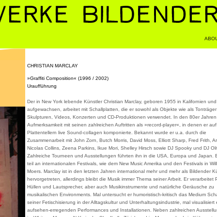
ABO
CHRISTIAN MARCLAY
»Graffiti Composition« (1996 / 2002)
Uraufführung
Der in New York lebende Künstler Christian Marclay, geboren 1955 in Kalifornien und
aufgewachsen, arbeitet mit Schallplatten, die er sowohl als Objekte wie als Tonträger
Skulpturen, Videos, Konzerten und CD-Produktionen verwendet. In den 80er Jahren 
Aufmerksamkeit mit seinen zahlreichen Auftritten als »record-player«, in denen er au
Plattentellern live Sound-collagen komponierte. Bekannt wurde er u.a. durch die
Zusammenarbeit mit John Zorn, Butch Morris, David Moss, Elliott Sharp, Fred Frith, Ar
Nicolas Collins, Zeena Parkins, Ikue Mori, Shelley Hirsch sowie DJ Spooky und DJ Oli
Zahlreiche Tourneen und Ausstellungen führten ihn in die USA, Europa und Japan.
teil an internationalen Festivals, wie dem New Music Amerika und den Festivals in Wil
Moers. Marclay ist in den letzten Jahren international mehr und mehr als Bildender K
hervorgetreten, allerdings bleibt die Musik immer Thema seiner Arbeit. Er verarbeitet 
Hüllen und Lautsprecher, aber auch Musikinstrumente und natürliche Geräusche zu
musikalischen Environments. Mal untersucht er humoristisch-kritisch das Medium Schal
seiner Fetischisierung in der Alltagskultur und Unterhaltungsindustrie, mal visualisiert 
aufsehen-erregenden Performances und Installationen. Neben zahlreichen Ausstellu