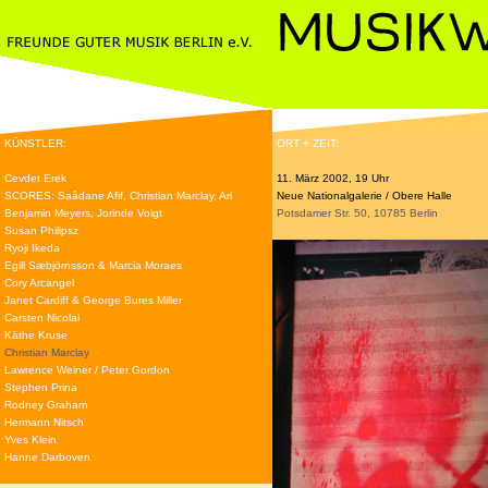
KÜNSTLER:
ORT + ZEIT:
Cevdet Erek
11. März 2002, 19 Uhr
SCORES: Saâdane Afif, Christian Marclay, Ari
Neue Nationalgalerie / Obere Halle
Benjamin Meyers, Jorinde Voigt
Potsdamer Str. 50, 10785 Berlin
Susan Philipsz
Ryoji Ikeda
Egill Sæbjörnsson & Marcia Moraes
Cory Arcangel
Janet Cardiff & George Bures Miller
Carsten Nicolai
Käthe Kruse
Christian Marclay
Lawrence Weiner / Peter Gordon
Stephen Prina
Rodney Graham
Hermann Nitsch
Yves Klein
Hanne Darboven