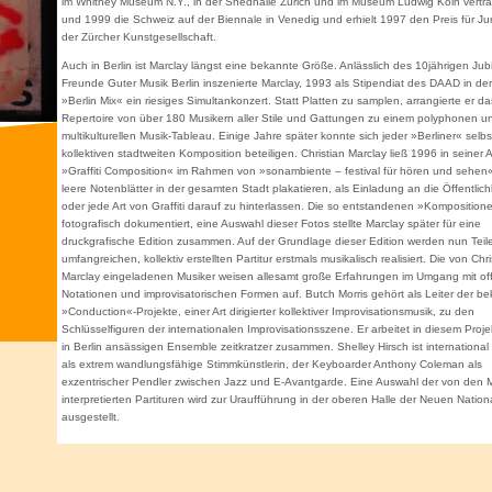
im Whitney Museum N.Y., in der Shedhalle Zürich und im Museum Ludwig Köln vertra
und 1999 die Schweiz auf der Biennale in Venedig und erhielt 1997 den Preis für J
der Zürcher Kunstgesellschaft.
Auch in Berlin ist Marclay längst eine bekannte Größe. Anlässlich des 10jährigen Jub
Freunde Guter Musik Berlin inszenierte Marclay, 1993 als Stipendiat des DAAD in der
»Berlin Mix« ein riesiges Simultankonzert. Statt Platten zu samplen, arrangierte er das
Repertoire von über 180 Musikern aller Stile und Gattungen zu einem polyphonen u
multikulturellen Musik-Tableau. Einige Jahre später konnte sich jeder »Berliner« selbs
kollektiven stadtweiten Komposition beteiligen. Christian Marclay ließ 1996 in seiner A
»Graffiti Composition« im Rahmen von »sonambiente – festival für hören und sehen
leere Notenblätter in der gesamten Stadt plakatieren, als Einladung an die Öffentlich
oder jede Art von Graffiti darauf zu hinterlassen. Die so entstandenen »Kompositio
fotografisch dokumentiert, eine Auswahl dieser Fotos stellte Marclay später für eine
druckgrafische Edition zusammen. Auf der Grundlage dieser Edition werden nun Teil
umfangreichen, kollektiv erstellten Partitur erstmals musikalisch realisiert. Die von Chri
Marclay eingeladenen Musiker weisen allesamt große Erfahrungen im Umgang mit o
Notationen und improvisatorischen Formen auf. Butch Morris gehört als Leiter der b
»Conduction«-Projekte, einer Art dirigierter kollektiver Improvisationsmusik, zu den
Schlüsselfiguren der internationalen Improvisationsszene. Er arbeitet in diesem Proje
in Berlin ansässigen Ensemble zeitkratzer zusammen. Shelley Hirsch ist internationa
als extrem wandlungsfähige Stimmkünstlerin, der Keyboarder Anthony Coleman als
exzentrischer Pendler zwischen Jazz und E-Avantgarde. Eine Auswahl der von den 
interpretierten Partituren wird zur Uraufführung in der oberen Halle der Neuen Nation
ausgestellt.