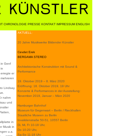
UT
CHRONOLOGIE
PRESSE
KONTAKT
IMPRESSUM
ENGLISH
AKTUELL:
20 Jahre Musikwerke Bildender Künstler
Cevdet Erek
BERGAMA STEREO
 in Genf
Architektonische Konstruktion mit Sound &
 in
Performance
erregte er
f mehreren
19. Oktober 2019 – 8. März 2020
Eröffnung: 18. Oktober 2019, 19 Uhr
to Lindsay,
Konzerte & Performances in der Ausstellung:
ve.
November 2019, Januar – März 2020
 Er nahm
lisau und
Hamburger Bahnhof
ünstler
Museum für Gegenwart – Berlin / Rieckhallen
Platten,
Staatliche Museen zu Berlin
Invalidenstraße 50-51, 10557 Berlin
lplatte in
Di, Mi, Fr 10-18 Uhr,
er Musik in
Do 10-20 Uhr,
ngen u.a.
Sa-So 11-18 Uhr