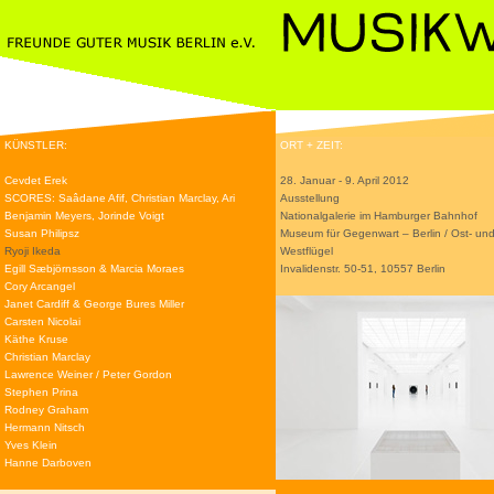
KÜNSTLER:
ORT + ZEIT:
Cevdet Erek
28. Januar - 9. April 2012
SCORES: Saâdane Afif, Christian Marclay, Ari
Ausstellung
Benjamin Meyers, Jorinde Voigt
Nationalgalerie im Hamburger Bahnhof
Susan Philipsz
Museum für Gegenwart – Berlin / Ost- un
Ryoji Ikeda
Westflügel
Egill Sæbjörnsson & Marcia Moraes
Invalidenstr. 50-51, 10557 Berlin
Cory Arcangel
Janet Cardiff & George Bures Miller
Carsten Nicolai
Käthe Kruse
Christian Marclay
Lawrence Weiner / Peter Gordon
Stephen Prina
Rodney Graham
Hermann Nitsch
Yves Klein
Hanne Darboven