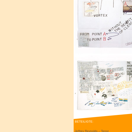
BETEILIGTE:
Jeffrey Reynolds – Tenor