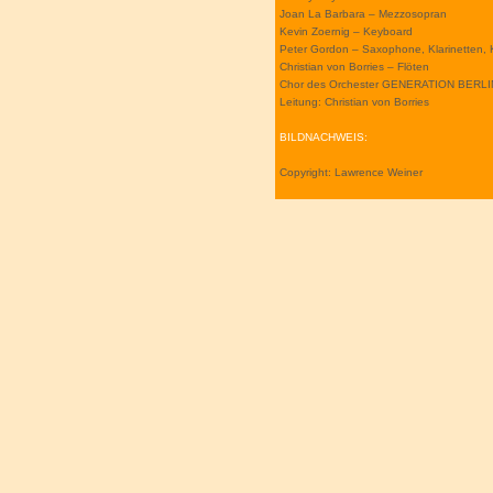
Joan La Barbara – Mezzosopran
Kevin Zoernig – Keyboard
Peter Gordon – Saxophone, Klarinetten,
Christian von Borries – Flöten
Chor des Orchester GENERATION BERLI
Leitung: Christian von Borries
BILDNACHWEIS:
Copyright: Lawrence Weiner