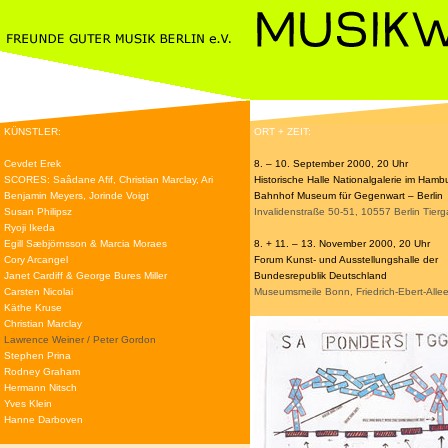
KÜNSTLER:
ORT + ZEIT:
Cevdet Erek
8. – 10. September 2000, 20 Uhr
SCORES: Saâdane Afif, Christian Marclay, Ari
Historische Halle Nationalgalerie im Hamb
Benjamin Meyers, Jorinde Voigt
Bahnhof Museum für Gegenwart – Berlin
Susan Philipsz
Invalidenstraße 50-51, 10557 Berlin Tierg
Ryoji Ikeda
Egill Sæbjörnsson & Marcia Moraes
8. + 11. – 13. November 2000, 20 Uhr
Cory Arcangel
Forum Kunst- und Ausstellungshalle der
Janet Cardiff & George Bures Miller
Bundesrepublik Deutschland
Carsten Nicolai
Museumsmeile Bonn, Friedrich-Ebert-Alle
Käthe Kruse
Christian Marclay
Lawrence Weiner / Peter Gordon
Stephen Prina
Rodney Graham
Hermann Nitsch
Yves Klein
Hanne Darboven