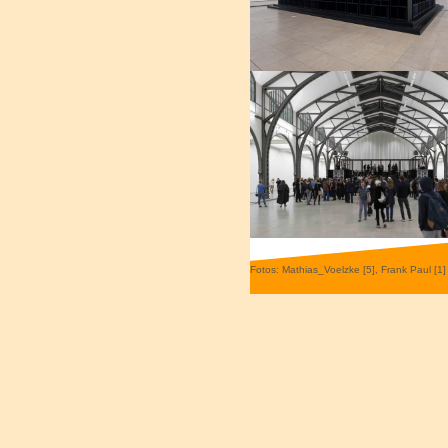
Fotos: Mathias_Voelzke [5], Frank Paul [1]