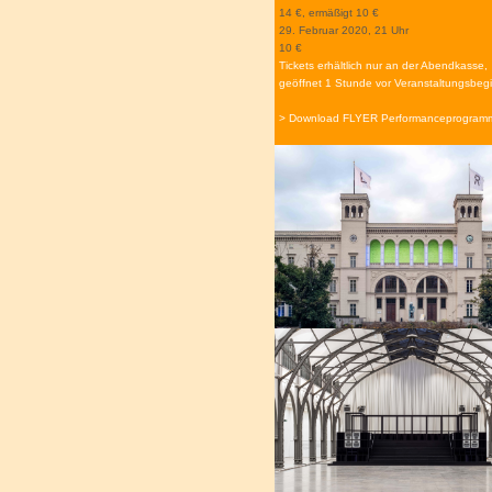
14 €, ermäßigt 10 €
29. Februar 2020, 21 Uhr
10 €
Tickets erhältlich nur an der Abendkasse,
geöffnet 1 Stunde vor Veranstaltungsbeg
> Download FLYER Performanceprogram