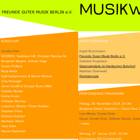
KÜNSTLER:
KURATORENTEAM:
Cevdet Erek
Ingrid Buschmann
SCORES: Saâdane Afif, Christian Marclay, Ari
Freunde Guter Musik Berlin e.V.
Benjamin Meyers, Jorinde Voigt
Gabriele Knapstein
Susan Philipsz
Nationalgalerie im Hamburger Bahnhof
Ryoji Ikeda
Matthias Osterwold
Egill Sæbjörnsson & Marcia Moraes
Ruhrtriennale
Cory Arcangel
Janet Cardiff & George Bures Miller
Carsten Nicolai
PERFORMANCE PROGRAMM:
Käthe Kruse
Christian Marclay
Freitag, 29. November 2019, 20 Uhr
Lawrence Weiner / Peter Gordon
Bergama Stereo Variations + Davul Step 
Stephen Prina
Live Mixing: Cevdet Erek
Rodney Graham
Davul: Cevdet Erek, Gökhan Deneç, Saba
Hermann Nitsch
> mehr
Yves Klein
Hanne Darboven
Montag, 27. Januar 2020, 20 Uhr
Contagious [De-Constructed]