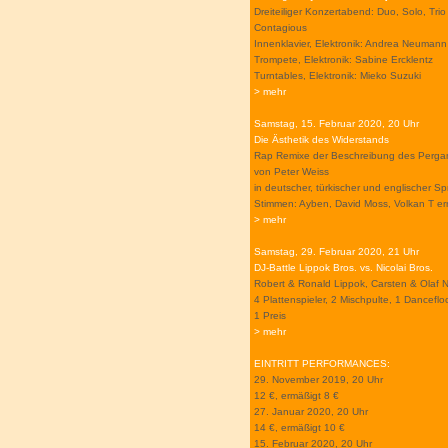
Dreiteiliger Konzertabend: Duo, Solo, Trio
Contagious
Innenklavier, Elektronik: Andrea Neumann
Trompete, Elektronik: Sabine Ercklentz
Turntables, Elektronik: Mieko Suzuki
> mehr
Samstag, 15. Februar 2020, 20 Uhr
Die Ästhetik des Widerstands
Rap Remixe der Beschreibung des Perga
von Peter Weiss
in deutscher, türkischer und englischer S
Stimmen: Ayben, David Moss, Volkan T er
> mehr
Samstag, 29. Februar 2020, 21 Uhr
DJ-Battle Lippok Bros. vs. Nicolai Bros.
Robert & Ronald Lippok, Carsten & Olaf N
4 Plattenspieler, 2 Mischpulte, 1 Dancefloo
1 Preis
> mehr
EINTRITT PERFORMANCES:
29. November 2019, 20 Uhr
12 €, ermäßigt 8 €
27. Januar 2020, 20 Uhr
14 €, ermäßigt 10 €
15. Februar 2020, 20 Uhr